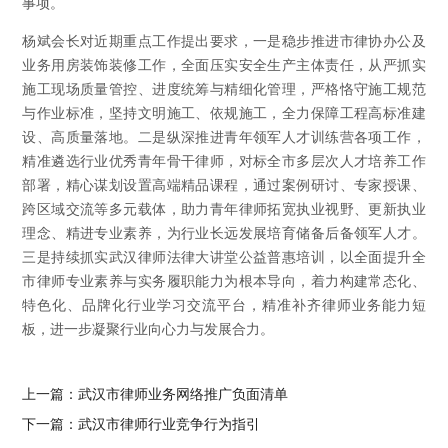
事项。
杨斌会长对近期重点工作提出要求，一是稳步推进市律协办公及
业务用房装饰装修工作，全面压实安全生产主体责任，从严抓实
施工现场质量管控、进度统筹与精细化管理，严格恪守施工规范
与作业标准，坚持文明施工、依规施工，全力保障工程高标准建
设、高质量落地。二是纵深推进青年领军人才训练营各项工作，
精准遴选行业优秀青年骨干律师，对标全市多层次人才培养工作
部署，精心谋划设置高端精品课程，通过案例研讨、专家授课、
跨区域交流等多元载体，助力青年律师拓宽执业视野、更新执业
理念、精进专业素养，为行业长远发展培育储备后备领军人才。
三是持续抓实武汉律师法律大讲堂公益普惠培训，以全面提升全
市律师专业素养与实务履职能力为根本导向，着力构建常态化、
特色化、品牌化行业学习交流平台，精准补齐律师业务能力短
板，进一步凝聚行业向心力与发展合力。
上一篇：
武汉市律师业务网络推广负面清单
下一篇：
武汉市律师行业竞争行为指引